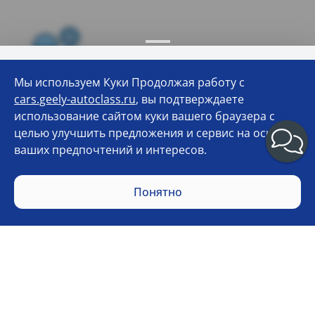
Мы используем Куки Продолжая работу с
cars.geely-autoclass.ru
, вы подтверждаете
Высококлассные
использование сайтом куки вашего браузера с
специалисты
целью улучшить предложения и сервис на основе
ваших предпочтений и интересов.
Специалисты официального дилерского центра
знают особенности каждой модели автомобиля и
Понятно
смогут выполнить работы по ремонту Вашего
автомобиля грамотно.